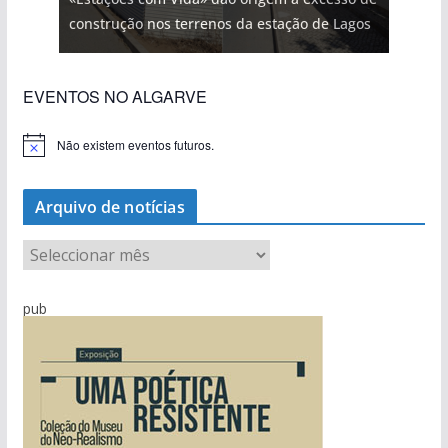
construção nos terrenos da estação de Lagos
EVENTOS NO ALGARVE
Não existem eventos futuros.
A
v
i
s
Arquivo de notícias
o
A
r
q
pub
u
i
v
o
d