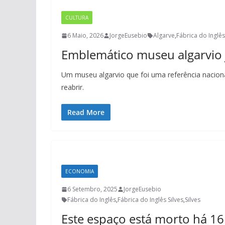
CULTURA
6 Maio, 2026
JorgeEusebio
Algarve
,
Fábrica do Inglês
Emblemático museu algarvio já
Um museu algarvio que foi uma referência naciona
reabrir.
Read More
ECONOMIA
6 Setembro, 2025
JorgeEusebio
Fábrica do Inglês
,
Fábrica do Inglês Silves
,
Silves
Este espaço está morto há 16