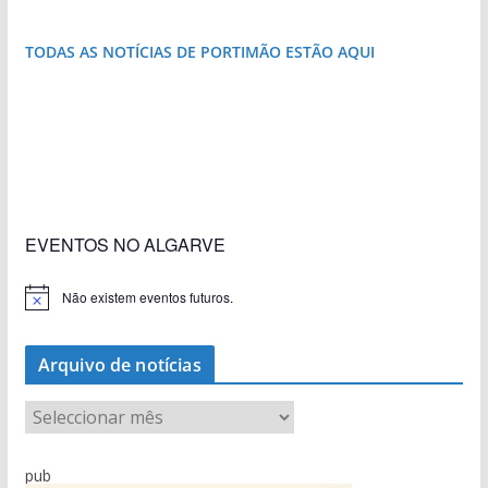
TODAS AS NOTÍCIAS DE PORTIMÃO ESTÃO AQUI
«Estações com Vida» dão origem a excesso de
construção nos terrenos da estação de Lagos
EVENTOS NO ALGARVE
Não existem eventos futuros.
A
v
i
s
Arquivo de notícias
o
A
r
q
pub