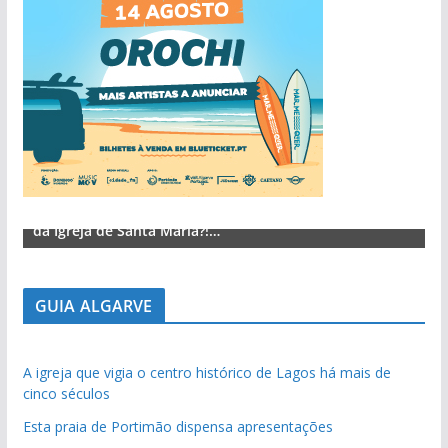
Lagos – A quem pertence a parte superior da sacristia
L
da Igreja de Santa Maria?!…
d
GUIA ALGARVE
A igreja que vigia o centro histórico de Lagos há mais de
cinco séculos
Esta praia de Portimão dispensa apresentações