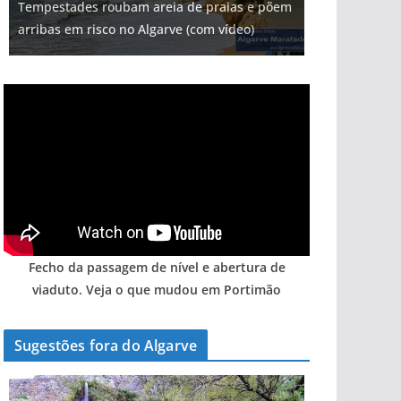
Tempestades roubam areia de praias e põem
milhões de euros na construção de dois
Foto do dia: uma cidade algarvia que cresceu
Milagre da água. Fontes emblemáticas do
Tapas do mar a 3 euros cada. Nova rota
arribas em risco no Algarve (com vídeo)
hotéis (com vídeo)
entre redes e fábricas
Algarve voltam a ter vida (com vídeo)
gastronómica nasce no Algarve
Fecho da passagem de nível e abertura de
viaduto. Veja o que mudou em Portimão
Sugestões fora do Algarve