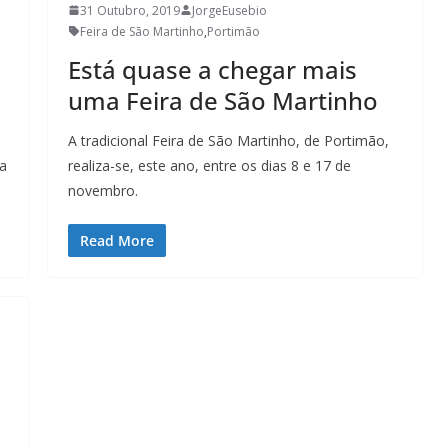
Lagos – A quem pertence a parte superior da
31 Outubro, 2019
JorgeEusebio
sacristia da Igreja de Santa Maria?!…
Feira de São Martinho
,
Portimão
Está quase a chegar mais
uma Feira de São Martinho
A tradicional Feira de São Martinho, de Portimão,
 a
realiza-se, este ano, entre os dias 8 e 17 de
novembro.
Read More