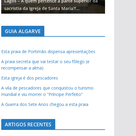
Lagos – A quem pertence a parte superior da
Lagos – A qu
sacristia da Igreja de Santa Maria?!…
sacristia da 
GUIA ALGARVE
Esta praia de Portimão dispensa apresentações
A praia secreta que vai testar o seu fôlego (e
recompensar a alma)
Esta igreja é dos pescadores
A vila de pescadores que conquistou o turismo
mundial e viu morrer o “Príncipe Perfeito”
A Guerra dos Sete Anos chegou a esta praia
ARTIGOS RECENTES