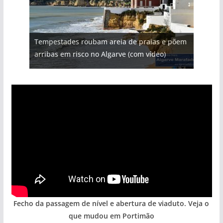
Projeto milionário: investimento de 108
Tempestades roubam areia de praias e põem
Foto do dia: uma cidade algarvia que cresceu
Tapas do mar a 3 euros cada. Nova rota
milhões de euros na construção de dois
Milagre da água. Fontes emblemáticas do
arribas em risco no Algarve (com vídeo)
entre redes e fábricas
gastronómica nasce no Algarve
hotéis (com vídeo)
Algarve voltam a ter vida (com vídeo)
Fecho da passagem de nível e abertura de viaduto. Veja o
que mudou em Portimão