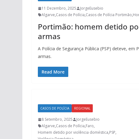
11 Dezembro, 2025
JorgeEusebio
Algarve
,
Casos de Polícia
,
Casos de Polícia Portimão
,
Hom
Portimão: homem detido por
armas
A Polícia de Segurança Pública (PSP) deteve, em
armas.
Read More
CASOS DE POLÍCIA
REGIONAL
8 Setembro, 2025
JorgeEusebio
Algarve
,
Casos de Polícia
,
Faro
,
Homem detido por violência doméstica
,
PSP
,
Violência Doméstica