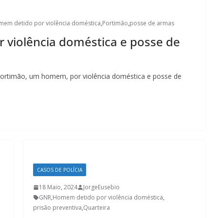
em detido por violência doméstica
,
Portimão
,
posse de armas
 violência doméstica e posse de
 Portimão, um homem, por violência doméstica e posse de
CASOS DE POLÍCIA
18 Maio, 2024
JorgeEusebio
GNR
,
Homem detido por violência doméstica
,
prisão preventiva
,
Quarteira