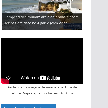
Projeto milionário: investimento de 108
Tempestades roubam areia de praias e põem
milhões de euros na construção de dois
Milagre da água. Fontes emblemáticas do
Foto do dia: uma cidade algarvia que cresceu
Tapas do mar a 3 euros cada. Nova rota
arribas em risco no Algarve (com vídeo)
hotéis (com vídeo)
Algarve voltam a ter vida (com vídeo)
entre redes e fábricas
gastronómica nasce no Algarve
Fecho da passagem de nível e abertura de
viaduto. Veja o que mudou em Portimão