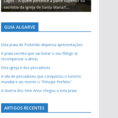
Lagos – A quem pertence a parte superior da
Lagos – A qu
sacristia da Igreja de Santa Maria?!…
sacristia da 
GUIA ALGARVE
Esta praia de Portimão dispensa apresentações
A praia secreta que vai testar o seu fôlego (e
recompensar a alma)
Esta igreja é dos pescadores
A vila de pescadores que conquistou o turismo
mundial e viu morrer o “Príncipe Perfeito”
A Guerra dos Sete Anos chegou a esta praia
ARTIGOS RECENTES