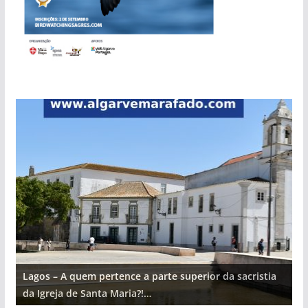
Lagos – A quem pertence a parte superior da sacristia
L
da Igreja de Santa Maria?!…
d