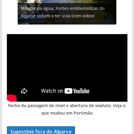
Projeto milionário: investimento de 108
Milagre da água. Fontes emblemáticas do
Foto do dia: uma cidade algarvia que cresceu
milhões de euros na construção de dois
Tapas do mar a 3 euros cada. Nova rota
Tempestades roubam areia de praias e põem
Algarve voltam a ter vida (com vídeo)
entre redes e fábricas
hotéis (com vídeo)
gastronómica nasce no Algarve
arribas em risco no Algarve (com vídeo)
Fecho da passagem de nível e abertura de viaduto. Veja o
que mudou em Portimão
Sugestões fora do Algarve