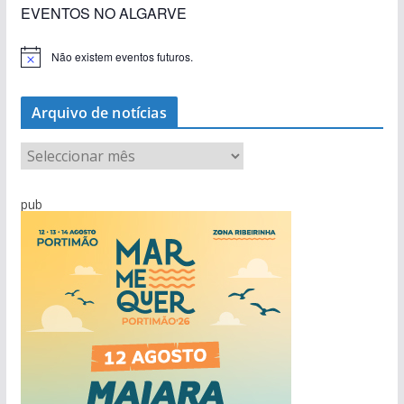
EVENTOS NO ALGARVE
Não existem eventos futuros.
A
v
i
s
Arquivo de notícias
o
A
r
q
pub
u
i
v
o
d
e
n
o
t