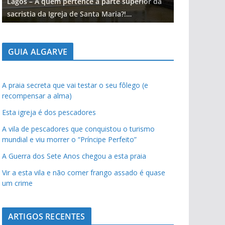
Lagos – A quem pertence a parte superior da
Lagos – A qu
sacristia da Igreja de Santa Maria?!…
sacristia da 
GUIA ALGARVE
A praia secreta que vai testar o seu fôlego (e
recompensar a alma)
Esta igreja é dos pescadores
A vila de pescadores que conquistou o turismo
mundial e viu morrer o “Príncipe Perfeito”
A Guerra dos Sete Anos chegou a esta praia
Vir a esta vila e não comer frango assado é quase
um crime
ARTIGOS RECENTES