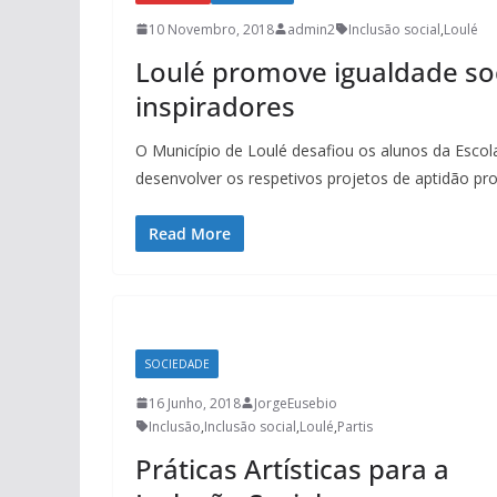
10 Novembro, 2018
admin2
Inclusão social
,
Loulé
Loulé promove igualdade soc
inspiradores
O Município de Loulé desafiou os alunos da Escol
desenvolver os respetivos projetos de aptidão pro
Read More
SOCIEDADE
16 Junho, 2018
JorgeEusebio
Inclusão
,
Inclusão social
,
Loulé
,
Partis
Práticas Artísticas para a