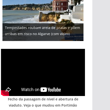
Projeto milionário: investimento de 108
Tempestades roubam areia de praias e põem
Milagre da água. Fontes emblemáticas do
milhões de euros na construção de dois
Foto do dia: uma cidade algarvia que cresceu
Tapas do mar a 3 euros cada. Nova rota
arribas em risco no Algarve (com vídeo)
Algarve voltam a ter vida (com vídeo)
hotéis (com vídeo)
entre redes e fábricas
gastronómica nasce no Algarve
Fecho da passagem de nível e abertura de
viaduto. Veja o que mudou em Portimão