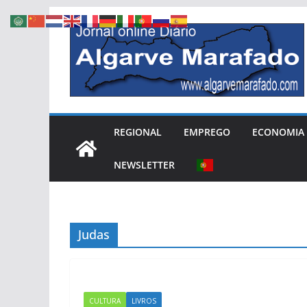
Skip
to
content
REGIONAL
EMPREGO
ECONOMIA
NEWSLETTER
Judas
CULTURA
LIVROS