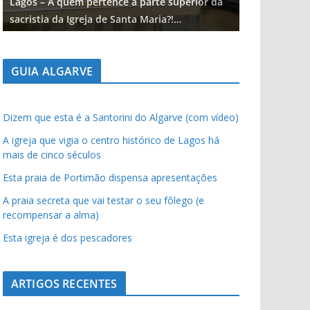
Lagos – A quem pertence a parte superior da
Lagos – A qu
sacristia da Igreja de Santa Maria?!…
sacristia da 
GUIA ALGARVE
Dizem que esta é a Santorini do Algarve (com vídeo)
A igreja que vigia o centro histórico de Lagos há
mais de cinco séculos
Esta praia de Portimão dispensa apresentações
A praia secreta que vai testar o seu fôlego (e
recompensar a alma)
Esta igreja é dos pescadores
ARTIGOS RECENTES