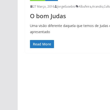
27 Março, 2016
JorgeEusebio
Albufeira
,
Arandis
,
Cult
O bom Judas
Uma visão diferente daquela que temos de Judas 
apresentado
Read More