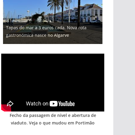
Projeto milionário: investimento de 108
Tapas do mar a 3 euros cada. Nova rota
milhões de euros na construção de dois
Foto do dia: uma cidade algarvia que cresceu
Tempestades roubam areia de praias e põem
Milagre da água. Fontes emblemáticas do
gastronómica nasce no Algarve
hotéis (com vídeo)
entre redes e fábricas
arribas em risco no Algarve (com vídeo)
Algarve voltam a ter vida (com vídeo)
Fecho da passagem de nível e abertura de
viaduto. Veja o que mudou em Portimão