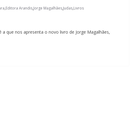
ura
,
Editora Arandis
,
Jorge Magalhães
,
Judas
,
Livros
é a que nos apresenta o novo livro de Jorge Magalhães,