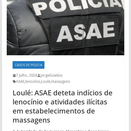
CASOS DE POLÍCIA
7 Julho, 2026
JorgeEusebio
ASAE
,
lenocínio
,
Loulé
,
massagens
Loulé: ASAE deteta indícios de
lenocínio e atividades ilícitas
em estabelecimentos de
massagens