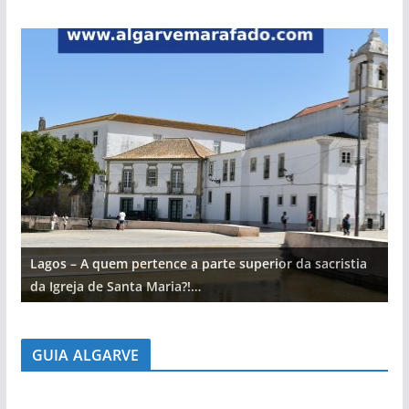
Lagos – A quem pertence a parte superior da sacristia
L
da Igreja de Santa Maria?!…
d
GUIA ALGARVE