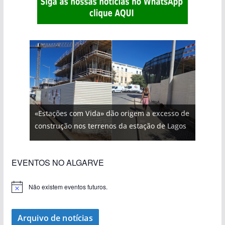
«Estações com Vida» dão origem a excesso de
construção nos terrenos da estação de Lagos
EVENTOS NO ALGARVE
Não existem eventos futuros.
A
v
i
s
Arquivo de notícias
o