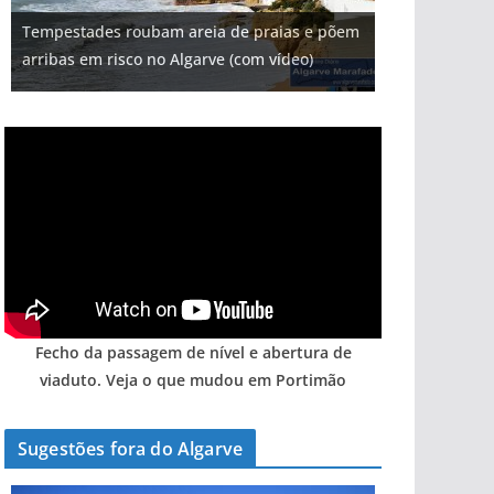
Projeto milionário: investimento de 108
Tempestades roubam areia de praias e põem
Milagre da água. Fontes emblemáticas do
milhões de euros na construção de dois
Tapas do mar a 3 euros cada. Nova rota
Foto do dia: uma cidade algarvia que cresceu
arribas em risco no Algarve (com vídeo)
Algarve voltam a ter vida (com vídeo)
hotéis (com vídeo)
gastronómica nasce no Algarve
entre redes e fábricas
Fecho da passagem de nível e abertura de
viaduto. Veja o que mudou em Portimão
Sugestões fora do Algarve