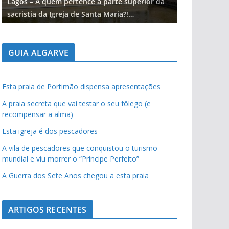
Lagos – A quem pertence a parte superior da
Lagos – A qu
sacristia da Igreja de Santa Maria?!…
sacristia da 
GUIA ALGARVE
Esta praia de Portimão dispensa apresentações
A praia secreta que vai testar o seu fôlego (e
recompensar a alma)
Esta igreja é dos pescadores
A vila de pescadores que conquistou o turismo
mundial e viu morrer o “Príncipe Perfeito”
A Guerra dos Sete Anos chegou a esta praia
ARTIGOS RECENTES