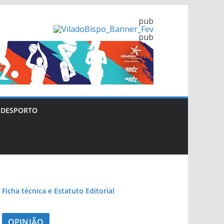
pub
pub
pub
pub
DESPORTO
pub
Ficha técnica e Estatuto Editorial
OPINIÃO