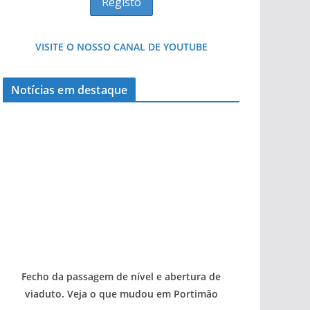
VISITE O NOSSO CANAL DE YOUTUBE
Tapas do mar a 3 euros cada. Nova rota
Notícias em destaque
gastronómica nasce no Algarve
Fecho da passagem de nível e abertura de
viaduto. Veja o que mudou em Portimão