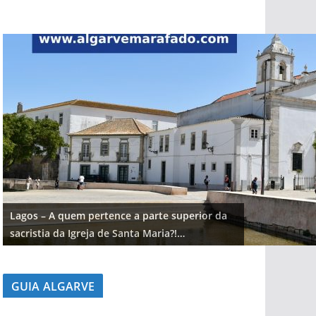
Lagos – A quem pertence a parte superior da
sacristia da Igreja de Santa Maria?!…
GUIA ALGARVE