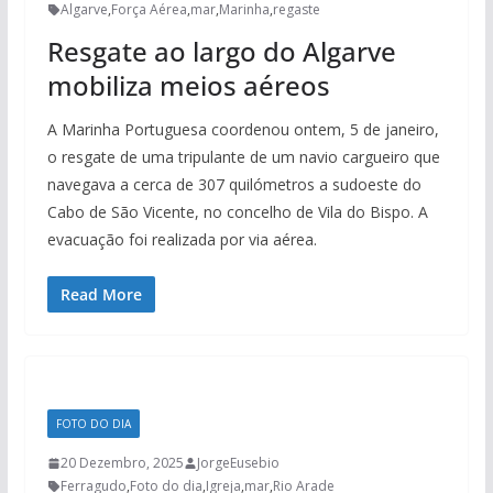
Algarve
,
Força Aérea
,
mar
,
Marinha
,
regaste
Resgate ao largo do Algarve
mobiliza meios aéreos
A Marinha Portuguesa coordenou ontem, 5 de janeiro,
o resgate de uma tripulante de um navio cargueiro que
navegava a cerca de 307 quilómetros a sudoeste do
Cabo de São Vicente, no concelho de Vila do Bispo. A
evacuação foi realizada por via aérea.
Read More
FOTO DO DIA
20 Dezembro, 2025
JorgeEusebio
Ferragudo
,
Foto do dia
,
Igreja
,
mar
,
Rio Arade