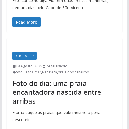
Este concelho algarvio tem duas frentes marítimas,
demarcadas pelo Cabo de São Vicente.
Read More
FOTO DO DIA
18 Agosto, 2025
JorgeEusebio
foto
,
Lagoa
,
mar
,
Natureza
,
praia dos caneiros
Foto do dia: uma praia
encantadora nascida entre
arribas
É uma daquelas praias que vale mesmo a pena
descobrir.