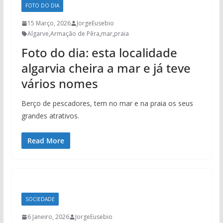
FOTO DO DIA
15 Março, 2026
JorgeEusebio
Algarve
,
Armação de Pêra
,
mar
,
praia
Foto do dia: esta localidade
algarvia cheira a mar e já teve
vários nomes
Berço de pescadores, tem no mar e na praia os seus
grandes atrativos.
Read More
SOCIEDADE
6 Janeiro, 2026
JorgeEusebio