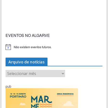
«Estações com Vida» dão origem a excesso de
construção nos terrenos da estação de Lagos
EVENTOS NO ALGARVE
Não existem eventos futuros.
A
v
i
s
Arquivo de notícias
o
A
r
q
pub
u
i
v