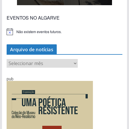
EVENTOS NO ALGARVE
Não existem eventos futuros.
A
v
i
s
Arquivo de notícias
o
A
r
q
pub
u
i
v
o
d
e
n