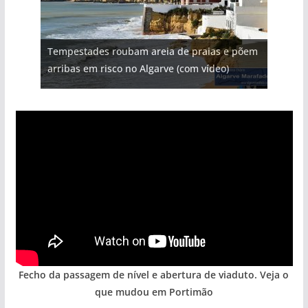
Projeto milionário: investimento de 108
Tempestades roubam areia de praias e põem
Tapas do mar a 3 euros cada. Nova rota
Milagre da água. Fontes emblemáticas do
milhões de euros na construção de dois
Foto do dia: uma cidade algarvia que cresceu
arribas em risco no Algarve (com vídeo)
gastronómica nasce no Algarve
Algarve voltam a ter vida (com vídeo)
hotéis (com vídeo)
entre redes e fábricas
Fecho da passagem de nível e abertura de viaduto. Veja o
que mudou em Portimão