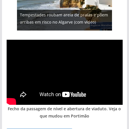
Projeto milionário: investimento de 108
Tempestades roubam areia de praias e põem
Foto do dia: uma cidade algarvia que cresceu
Milagre da água. Fontes emblemáticas do
milhões de euros na construção de dois
Tapas do mar a 3 euros cada. Nova rota
arribas em risco no Algarve (com vídeo)
entre redes e fábricas
Algarve voltam a ter vida (com vídeo)
hotéis (com vídeo)
gastronómica nasce no Algarve
Fecho da passagem de nível e abertura de viaduto. Veja o
que mudou em Portimão