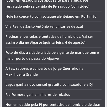
PJ de Portimão detém suspeitos de tráfico em Lagos. Um
deles ficou gravemente ferido ao saltar do 2º andar
O tempo e a temperatura da água do mar no Algarve esta
sexta-feira (7 de agosto)
Ana Bacalhau, The Gift e Buba Espinho atuam no Algarve
Jovem em estado grave após salto para a água. Foi
resgatado pelo salva-vida de Ferragudo (com vídeo)
Hoje há concerto com sotaque alentejano em Portimão
Vila Real de Santo António vai pintar-se de azul
Piscinas encerradas e tentativa de homicídios. Vai ser
assim o dia no Algarve (quinta-feira, 6 de agosto)
Foto do dia: a cidade criada pela gente do mar que tem o
maior porto de pesca do Algarve