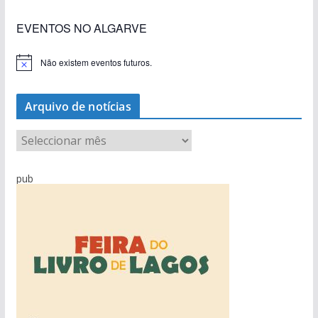
EVENTOS NO ALGARVE
Não existem eventos futuros.
A
v
i
s
Arquivo de notícias
o
A
r
q
pub
u
i
v
o
d
e
n
o