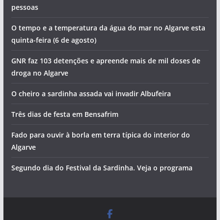
Artes, sabores e concerto de Jorge Guerreiro na
Mexilhoeira Grande
Lagoa ganha novo sunset gratuito com saxofone e DJ
Ria Formosa ganha milhares de robalos
Homem detido pela PJ por tentativa de homicídio de duas
pessoas
O tempo e a temperatura da água do mar no Algarve esta
quinta-feira (6 de agosto)
GNR faz 103 detenções e apreende mais de mil doses de
droga no Algarve
O cheiro a sardinha assada vai invadir Albufeira
Três dias de festa em Bensafrim