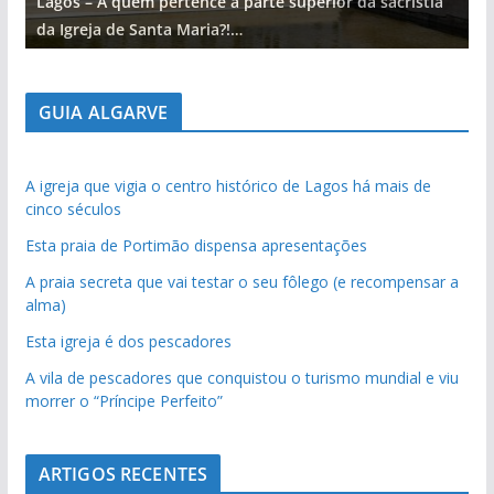
Lagos – A quem pertence a parte superior da sacristia
L
da Igreja de Santa Maria?!…
d
GUIA ALGARVE
A igreja que vigia o centro histórico de Lagos há mais de
cinco séculos
Esta praia de Portimão dispensa apresentações
A praia secreta que vai testar o seu fôlego (e recompensar a
alma)
Esta igreja é dos pescadores
A vila de pescadores que conquistou o turismo mundial e viu
morrer o “Príncipe Perfeito”
ARTIGOS RECENTES