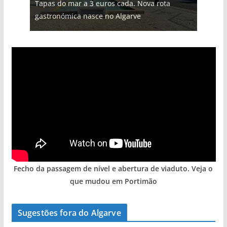
Tapas do mar a 3 euros cada. Nova rota
Tempestades roubam areia de praias e põem
Foto do dia: uma cidade algarvia que cresceu
Milagre da água. Fontes emblemáticas do
milhões de euros na construção de dois
gastronómica nasce no Algarve
arribas em risco no Algarve (com vídeo)
entre redes e fábricas
Algarve voltam a ter vida (com vídeo)
hotéis (com vídeo)
Fecho da passagem de nível e abertura de viaduto. Veja o
que mudou em Portimão
Sugestões fora do Algarve