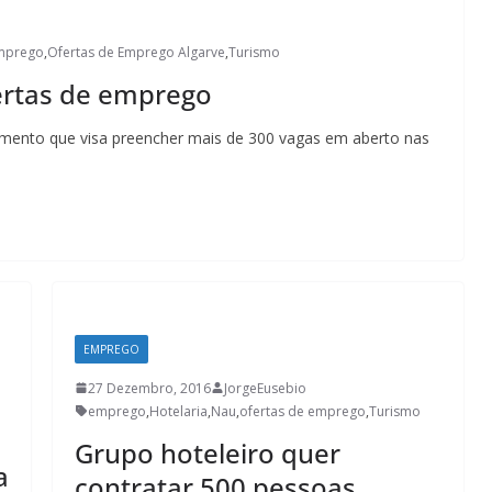
emprego
,
Ofertas de Emprego Algarve
,
Turismo
ertas de emprego
mento que visa preencher mais de 300 vagas em aberto nas
EMPREGO
27 Dezembro, 2016
JorgeEusebio
emprego
,
Hotelaria
,
Nau
,
ofertas de emprego
,
Turismo
Grupo hoteleiro quer
a
contratar 500 pessoas