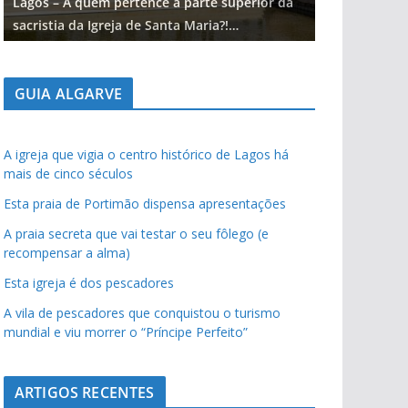
Lagos – A quem pertence a parte superior da
Lagos – A qu
sacristia da Igreja de Santa Maria?!…
sacristia da 
GUIA ALGARVE
A igreja que vigia o centro histórico de Lagos há
mais de cinco séculos
Esta praia de Portimão dispensa apresentações
A praia secreta que vai testar o seu fôlego (e
recompensar a alma)
Esta igreja é dos pescadores
A vila de pescadores que conquistou o turismo
mundial e viu morrer o “Príncipe Perfeito”
ARTIGOS RECENTES