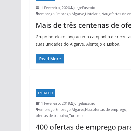
11 Fevereiro, 2020
JorgeEusebio
emprego
,
Emprego Algarve
,
Hotelaria
,
Nau
,
ofertas de 
Mais de três centenas de of
Grupo hoteleiro lançou uma campanha de recruta
suas unidades do Algarve, Alentejo e Lisboa.
Read More
EMPREGO
11 Fevereiro, 2019
JorgeEusebio
emprego
,
Emprego Algarve
,
Nau
,
ofertas de emprego
,
ofertas de trabalho
,
Turismo
400 ofertas de emprego par