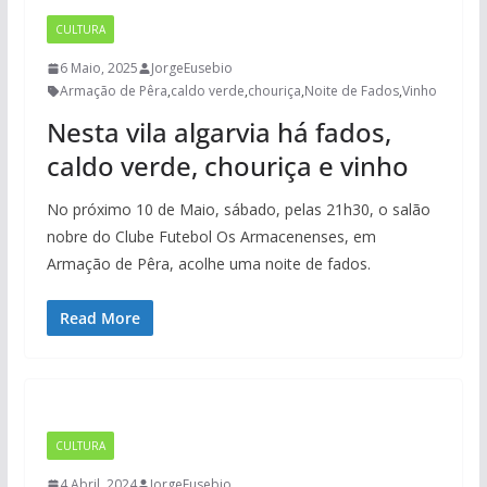
CULTURA
6 Maio, 2025
JorgeEusebio
Armação de Pêra
,
caldo verde
,
chouriça
,
Noite de Fados
,
Vinho
Nesta vila algarvia há fados,
caldo verde, chouriça e vinho
No próximo 10 de Maio, sábado, pelas 21h30, o salão
nobre do Clube Futebol Os Armacenenses, em
Armação de Pêra, acolhe uma noite de fados.
Read More
CULTURA
4 Abril, 2024
JorgeEusebio