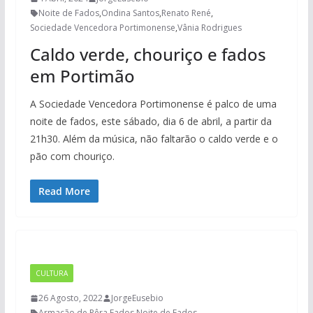
Noite de Fados
,
Ondina Santos
,
Renato René
,
Sociedade Vencedora Portimonense
,
Vânia Rodrigues
Caldo verde, chouriço e fados
em Portimão
A Sociedade Vencedora Portimonense é palco de uma
noite de fados, este sábado, dia 6 de abril, a partir da
21h30. Além da música, não faltarão o caldo verde e o
pão com chouriço.
Read More
CULTURA
26 Agosto, 2022
JorgeEusebio
Armação de Pêra
,
Fados
,
Noite de Fados