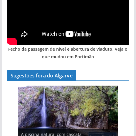
Fecho da passagem de nível e abertura de viaduto. Veja o
que mudou em Portimão
Sugestões fora do Algarve
A aldeia mais portuguesa de Portugal (com
A piscina natural com cascata
As portas do rio Tejo (com vídeo)
vídeo)