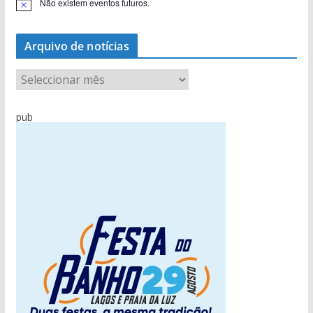
Não existem eventos futuros.
A
v
i
s
Arquivo de notícias
o
A
r
q
pub
u
i
v
o
d
e
n
o
t
í
c