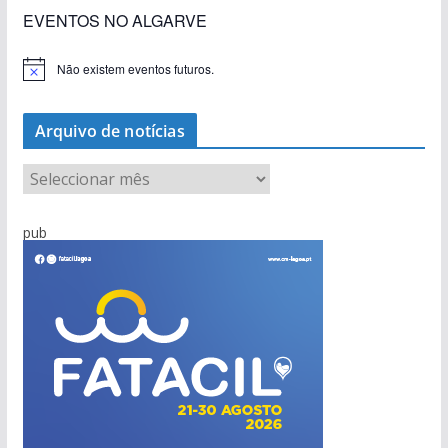
EVENTOS NO ALGARVE
Não existem eventos futuros.
A
v
i
s
Arquivo de notícias
o
A
r
q
pub
u
i
v
o
d
e
n
o