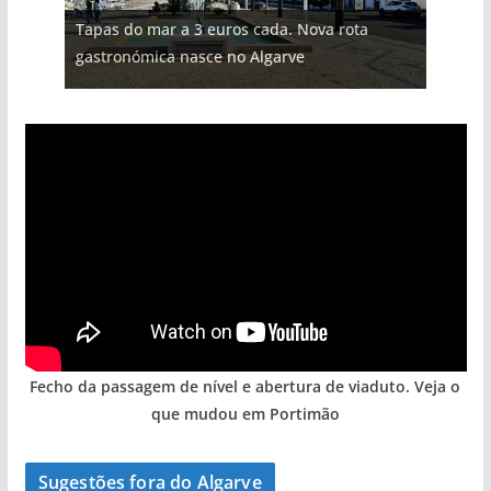
Projeto milionário: investimento de 108
Tapas do mar a 3 euros cada. Nova rota
milhões de euros na construção de dois
Foto do dia: uma cidade algarvia que cresceu
Milagre da água. Fontes emblemáticas do
Tempestades roubam areia de praias e põem
gastronómica nasce no Algarve
hotéis (com vídeo)
entre redes e fábricas
Algarve voltam a ter vida (com vídeo)
arribas em risco no Algarve (com vídeo)
Fecho da passagem de nível e abertura de viaduto. Veja o
que mudou em Portimão
Sugestões fora do Algarve