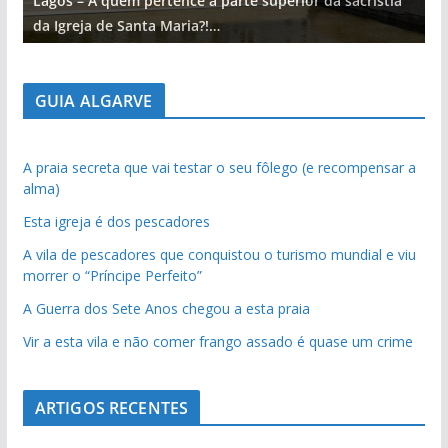
Lagos – A quem pertence a parte superior da sacristia
L
da Igreja de Santa Maria?!…
d
GUIA ALGARVE
A praia secreta que vai testar o seu fôlego (e recompensar a
alma)
Esta igreja é dos pescadores
A vila de pescadores que conquistou o turismo mundial e viu
morrer o “Príncipe Perfeito”
A Guerra dos Sete Anos chegou a esta praia
Vir a esta vila e não comer frango assado é quase um crime
ARTIGOS RECENTES