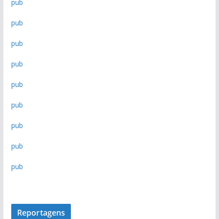
pub
i
v
pub
o
d
pub
e
n
pub
o
pub
t
í
pub
c
i
pub
a
pub
s
pub
Reportagens