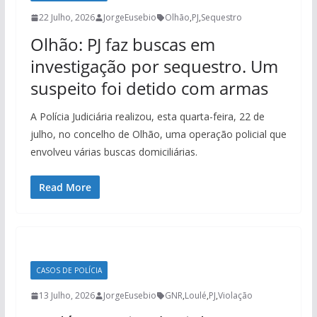
22 Julho, 2026
JorgeEusebio
Olhão
,
PJ
,
Sequestro
Olhão: PJ faz buscas em
investigação por sequestro. Um
suspeito foi detido com armas
A Polícia Judiciária realizou, esta quarta-feira, 22 de
julho, no concelho de Olhão, uma operação policial que
envolveu várias buscas domiciliárias.
Read More
CASOS DE POLÍCIA
13 Julho, 2026
JorgeEusebio
GNR
,
Loulé
,
PJ
,
Violação