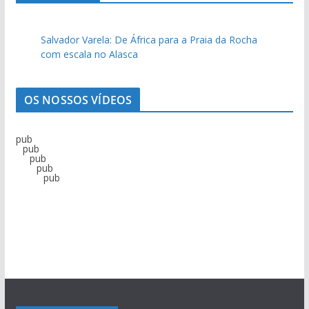
Salvador Varela: De África para a Praia da Rocha
com escala no Alasca
OS NOSSOS VÍDEOS
pub
pub
pub
pub
pub