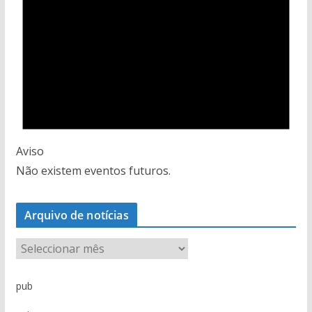
Aviso
Não existem eventos futuros.
Arquivo de notícias
A
r
q
pub
u