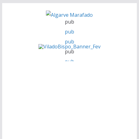
Skip
to
pub
content
pub
pub
pub
pub