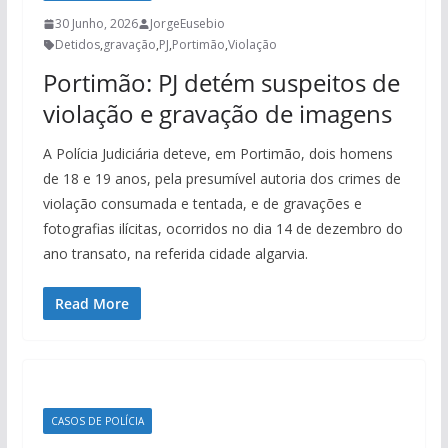
30 Junho, 2026
JorgeEusebio
Detidos
,
gravação
,
PJ
,
Portimão
,
Violação
Portimão: PJ detém suspeitos de
violação e gravação de imagens
A Polícia Judiciária deteve, em Portimão, dois homens
de 18 e 19 anos, pela presumível autoria dos crimes de
violação consumada e tentada, e de gravações e
fotografias ilícitas, ocorridos no dia 14 de dezembro do
ano transato, na referida cidade algarvia.
Read More
CASOS DE POLÍCIA