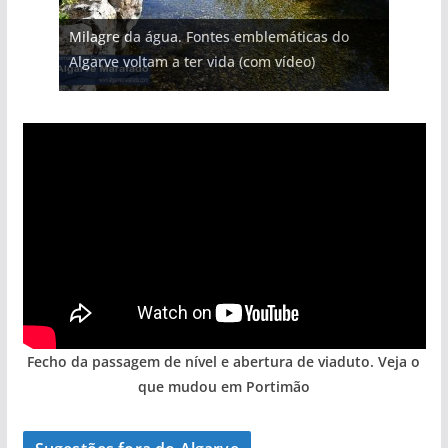
Projeto milionário: investimento de 108
Milagre da água. Fontes emblemáticas do
milhões de euros na construção de dois
Foto do dia: uma cidade algarvia que cresceu
Tapas do mar a 3 euros cada. Nova rota
Tempestades roubam areia de praias e põem
Algarve voltam a ter vida (com vídeo)
hotéis (com vídeo)
entre redes e fábricas
gastronómica nasce no Algarve
arribas em risco no Algarve (com vídeo)
Fecho da passagem de nível e abertura de viaduto. Veja o
que mudou em Portimão