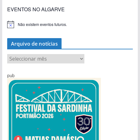
EVENTOS NO ALGARVE
Não existem eventos futuros.
A
v
i
s
Arquivo de notícias
o
A
r
q
pub
u
i
v
o
d
e
n
o