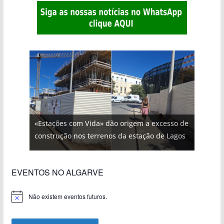
«Estações com Vida» dão origem a excesso de
construção nos terrenos da estação de Lagos
EVENTOS NO ALGARVE
Não existem eventos futuros.
A
v
i
s