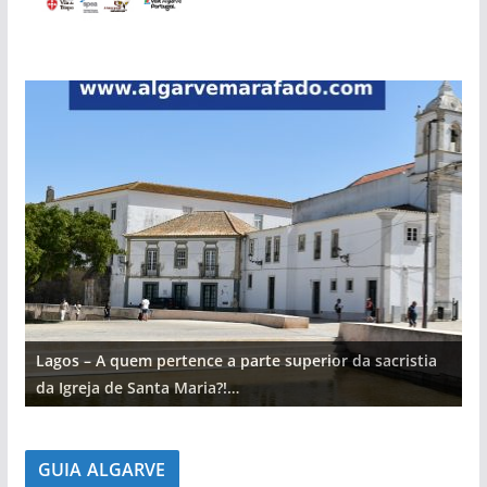
Lagos – A quem pertence a parte superior da sacristia
L
da Igreja de Santa Maria?!…
d
GUIA ALGARVE