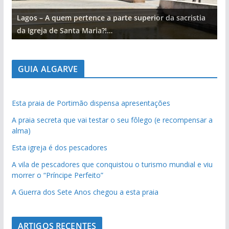
Lagos – A quem pertence a parte superior da sacristia
L
da Igreja de Santa Maria?!…
d
GUIA ALGARVE
Esta praia de Portimão dispensa apresentações
A praia secreta que vai testar o seu fôlego (e recompensar a
alma)
Esta igreja é dos pescadores
A vila de pescadores que conquistou o turismo mundial e viu
morrer o “Príncipe Perfeito”
A Guerra dos Sete Anos chegou a esta praia
ARTIGOS RECENTES