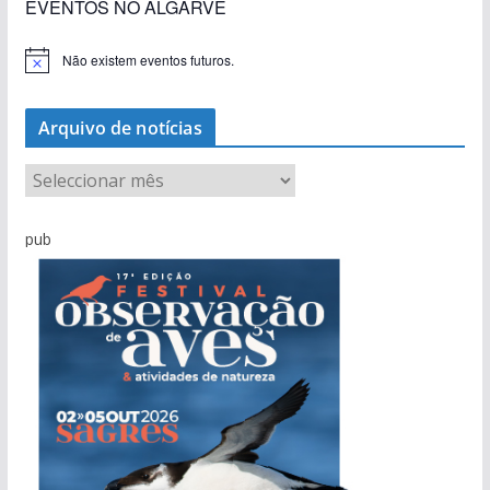
EVENTOS NO ALGARVE
Não existem eventos futuros.
A
v
i
s
Arquivo de notícias
o
A
r
q
pub
u
i
v
o
d
e
n
o
t