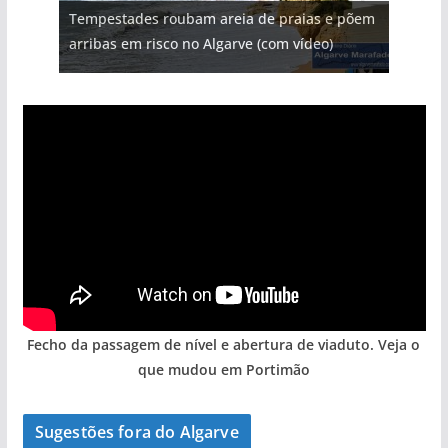
Tempestades roubam areia de praias e põem
Tapas do mar a 3 euros cada. Nova rota
Foto do dia: uma cidade algarvia que cresceu
milhões de euros na construção de dois
Milagre da água. Fontes emblemáticas do
arribas em risco no Algarve (com vídeo)
gastronómica nasce no Algarve
entre redes e fábricas
hotéis (com vídeo)
Algarve voltam a ter vida (com vídeo)
Fecho da passagem de nível e abertura de viaduto. Veja o
que mudou em Portimão
Sugestões fora do Algarve