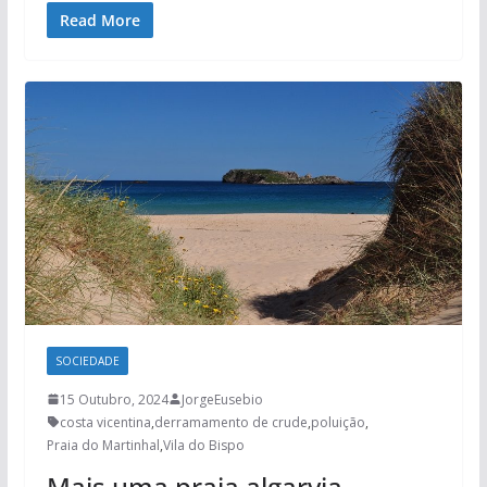
Read More
SOCIEDADE
15 Outubro, 2024
JorgeEusebio
costa vicentina
,
derramamento de crude
,
poluição
,
Praia do Martinhal
,
Vila do Bispo
Mais uma praia algarvia