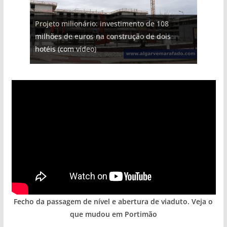
Projeto milionário: investimento de 108
milhões de euros na construção de dois
Tapas do mar a 3 euros cada. Nova rota
Foto do dia: uma cidade algarvia que cresceu
Milagre da água. Fontes emblemáticas do
Tempestades roubam areia de praias e põem
hotéis (com vídeo)
gastronómica nasce no Algarve
entre redes e fábricas
Algarve voltam a ter vida (com vídeo)
arribas em risco no Algarve (com vídeo)
Fecho da passagem de nível e abertura de viaduto. Veja o
que mudou em Portimão