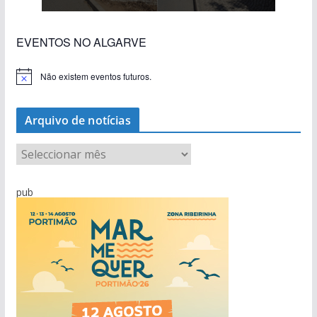
EVENTOS NO ALGARVE
Não existem eventos futuros.
A
v
i
s
Arquivo de notícias
o
A
r
q
pub
u
i
v
o
d
e
n