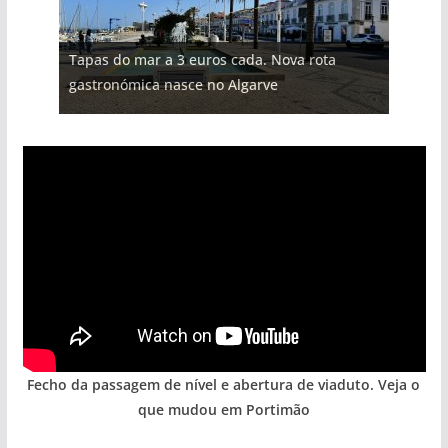
Projeto milionário: investimento de 108
Tapas do mar a 3 euros cada. Nova rota
Milagre da água. Fontes emblemáticas do
milhões de euros na construção de dois
Foto do dia: uma cidade algarvia que cresceu
Tempestades roubam areia de praias e põem
gastronómica nasce no Algarve
Algarve voltam a ter vida (com vídeo)
hotéis (com vídeo)
entre redes e fábricas
arribas em risco no Algarve (com vídeo)
Fecho da passagem de nível e abertura de viaduto. Veja o
que mudou em Portimão