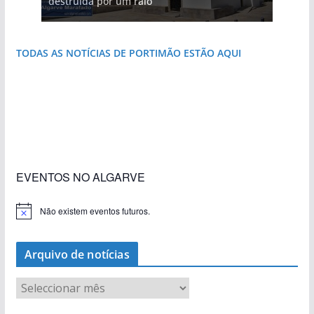
destruída por um raio
natureza
costa e tanto por descobrir
janela para a Ria Formosa
do Algarve
que respira autenticidade
TODAS AS NOTÍCIAS DE PORTIMÃO ESTÃO AQUI
«Estações com Vida» dão origem a excesso de
construção nos terrenos da estação de Lagos
EVENTOS NO ALGARVE
Não existem eventos futuros.
A
v
i
s
Arquivo de notícias
o
A
r