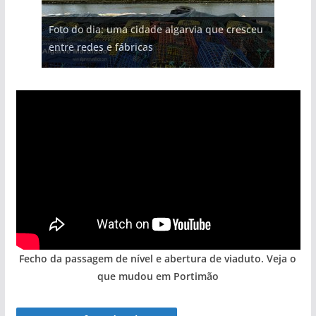
Projeto milionário: investimento de 108
Foto do dia: uma cidade algarvia que cresceu
Tempestades roubam areia de praias e põem
milhões de euros na construção de dois
Milagre da água. Fontes emblemáticas do
Tapas do mar a 3 euros cada. Nova rota
entre redes e fábricas
arribas em risco no Algarve (com vídeo)
hotéis (com vídeo)
Algarve voltam a ter vida (com vídeo)
gastronómica nasce no Algarve
Fecho da passagem de nível e abertura de viaduto. Veja o
que mudou em Portimão