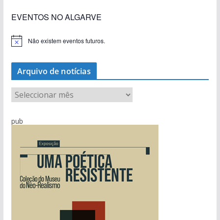
EVENTOS NO ALGARVE
Não existem eventos futuros.
A
v
i
s
Arquivo de notícias
o
A
r
q
pub
u
i
v
o
d
e
n
o