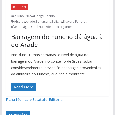
REGIONAL
2 Julho, 2024
JorgeEusebio
Algarve
,
Arade
,
Barragens
,
Beliche
,
Bravura
,
Funcho
,
nível de água
,
Odeleite
,
Odelouca
,
regantes
Barragem do Funcho dá água à
do Arade
Nas duas últimas semanas, o nível de água na
barragem do Arade, no concelho de Silves, subiu
consideravelmente, devido às descargas provenientes
da albufeira do Funcho, que fica a montante.
Read More
Ficha técnica e Estatuto Editorial