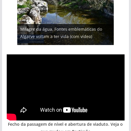
Projeto milionário: investimento de 108
Milagre da água. Fontes emblemáticas do
Tempestades roubam areia de praias e põem
Foto do dia: uma cidade algarvia que cresceu
milhões de euros na construção de dois
Tapas do mar a 3 euros cada. Nova rota
Algarve voltam a ter vida (com vídeo)
arribas em risco no Algarve (com vídeo)
entre redes e fábricas
hotéis (com vídeo)
gastronómica nasce no Algarve
Fecho da passagem de nível e abertura de viaduto. Veja o