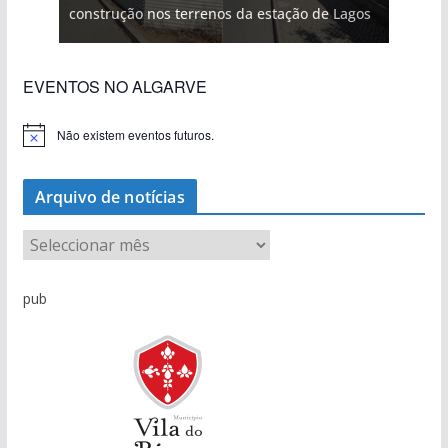
construção nos terrenos da estação de Lagos
EVENTOS NO ALGARVE
Não existem eventos futuros.
A
v
i
s
Arquivo de notícias
o
A
r
q
pub
u
i
v
o
d
e