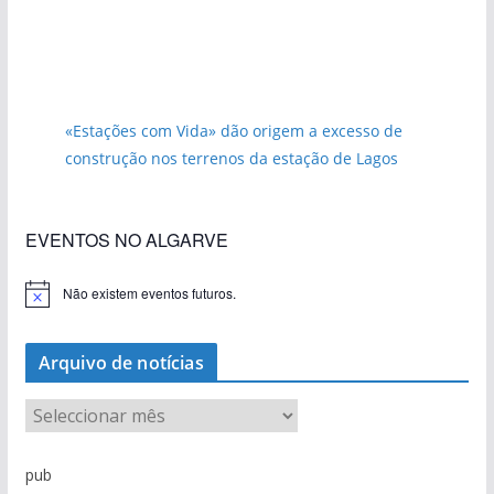
«Estações com Vida» dão origem a excesso de
construção nos terrenos da estação de Lagos
EVENTOS NO ALGARVE
Não existem eventos futuros.
A
v
i
s
Arquivo de notícias
o
A
r
q
pub