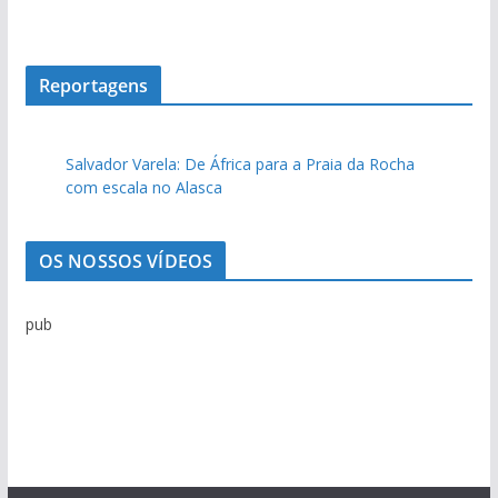
u
i
v
o
Reportagens
d
e
Salvador Varela: De África para a Praia da Rocha
n
com escala no Alasca
o
t
í
OS NOSSOS VÍDEOS
c
i
pub
a
s