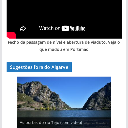
Fecho da passagem de nível e abertura de viaduto. Veja o
que mudou em Portimão
Sugestões fora do Algarve
A aldeia mais portuguesa de Portugal (com
As portas do rio Tejo (com vídeo)
A piscina natural com cascata
vídeo)