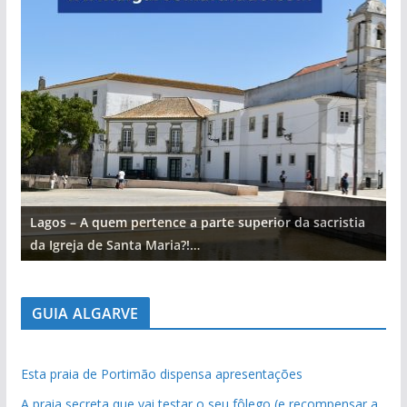
Lagos – A quem pertence a parte superior da sacristia
L
da Igreja de Santa Maria?!…
d
GUIA ALGARVE
Esta praia de Portimão dispensa apresentações
A praia secreta que vai testar o seu fôlego (e recompensar a