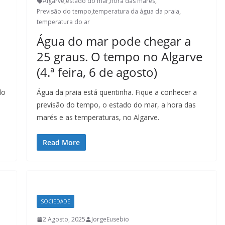
Algarve
,
estado do mar
,
hora das marés
,
Previsão do tempo
,
temperatura da água da praia
,
temperatura do ar
Água do mar pode chegar a
25 graus. O tempo no Algarve
(4.ª feira, 6 de agosto)
do
Água da praia está quentinha. Fique a conhecer a
previsão do tempo, o estado do mar, a hora das
marés e as temperaturas, no Algarve.
Read More
SOCIEDADE
2 Agosto, 2025
JorgeEusebio