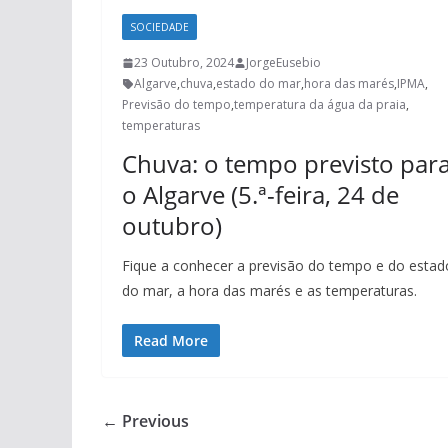
SOCIEDADE
23 Outubro, 2024
JorgeEusebio
Algarve
,
chuva
,
estado do mar
,
hora das marés
,
IPMA
,
Previsão do tempo
,
temperatura da água da praia
,
temperaturas
Chuva: o tempo previsto par
o Algarve (5.ª-feira, 24 de
outubro)
Fique a conhecer a previsão do tempo e do estad
do mar, a hora das marés e as temperaturas.
Read More
← Previous