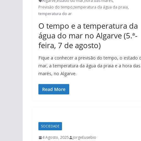
Algarve
,
estado do mar
,
hora das marés
,
Previsão do tempo
,
temperatura da água da praia
,
temperatura do ar
O tempo e a temperatura da
água do mar no Algarve (5.ª-
feira, 7 de agosto)
Fique a conhecer a previsão do tempo, o estado 
mar, a temperatura da água da praia e a hora das
marés, no Algarve.
Read More
SOCIEDADE
4 Agosto, 2025
JorgeEusebio