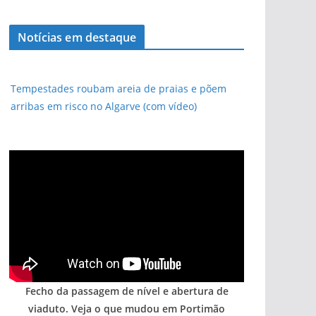
Notícias em destaque
Tempestades roubam areia de praias e põem
arribas em risco no Algarve (com vídeo)
Fecho da passagem de nível e abertura de
viaduto. Veja o que mudou em Portimão