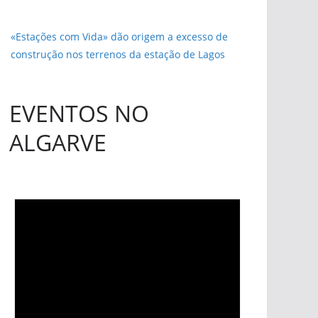
«Estações com Vida» dão origem a excesso de
construção nos terrenos da estação de Lagos
EVENTOS NO
ALGARVE