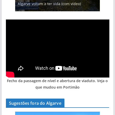
Algarve voltam a ter vida (com vídeo)
entre redes e fábricas
gastronómica nasce no Algarve
arribas em risco no Algarve (com vídeo)
hotéis (com vídeo)
Fecho da passagem de nível e abertura de viaduto. Veja o
que mudou em Portimão
Sugestões fora do Algarve