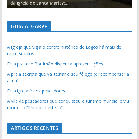
da Igreja de Santa Maria?!…
d
GUIA ALGARVE
A igreja que vigia o centro histórico de Lagos há mais de
cinco séculos
Esta praia de Portimão dispensa apresentações
A praia secreta que vai testar o seu fôlego (e recompensar a
alma)
Esta igreja é dos pescadores
A vila de pescadores que conquistou o turismo mundial e viu
morrer o “Príncipe Perfeito”
ARTIGOS RECENTES