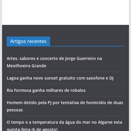
povo às assembleias políticas
perdida”
‘roubar’ a Junta de Portimão ao PS
Cândido Glória
evolução de Alvor
bacalhau
Rocha com escala no Alasca
Artigos recentes
Artes, sabores e concerto de Jorge Guerreiro na
Mexilhoeira Grande
Lagoa ganha novo sunset gratuito com saxofone e DJ
Ria Formosa ganha milhares de robalos
Homem detido pela PJ por tentativa de homicídio de duas
pessoas
O tempo e a temperatura da água do mar no Algarve esta
quinta-feira (6 de agosto)