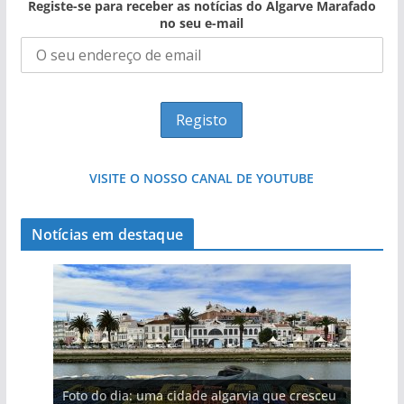
Registe-se para receber as notícias do Algarve Marafado
no seu e-mail
VISITE O NOSSO CANAL DE YOUTUBE
Notícias em destaque
Projeto milionário: investimento de 108
Foto do dia: uma cidade algarvia que cresceu
Milagre da água. Fontes emblemáticas do
Tempestades roubam areia de praias e põem
Tapas do mar a 3 euros cada. Nova rota
milhões de euros na construção de dois