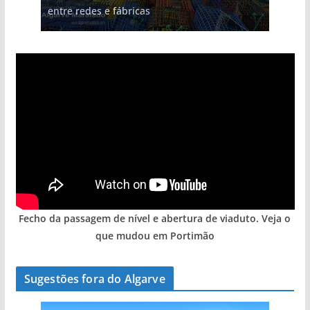
entre redes e fábricas
Algarve voltam a ter vida (com vídeo)
arribas em risco no Algarve (com vídeo)
gastronómica nasce no Algarve
hotéis (com vídeo)
Fecho da passagem de nível e abertura de viaduto. Veja o
que mudou em Portimão
Sugestões fora do Algarve