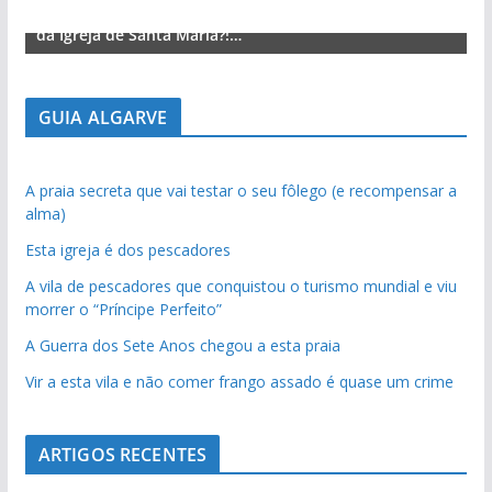
Lagos – A quem pertence a parte superior da sacristia
L
da Igreja de Santa Maria?!…
d
GUIA ALGARVE
A praia secreta que vai testar o seu fôlego (e recompensar a
alma)
Esta igreja é dos pescadores
A vila de pescadores que conquistou o turismo mundial e viu
morrer o “Príncipe Perfeito”
A Guerra dos Sete Anos chegou a esta praia
Vir a esta vila e não comer frango assado é quase um crime
ARTIGOS RECENTES