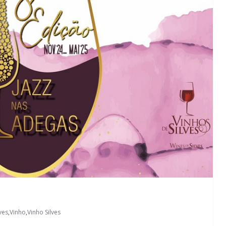
lves
,
Vinho
,
Vinho Silves