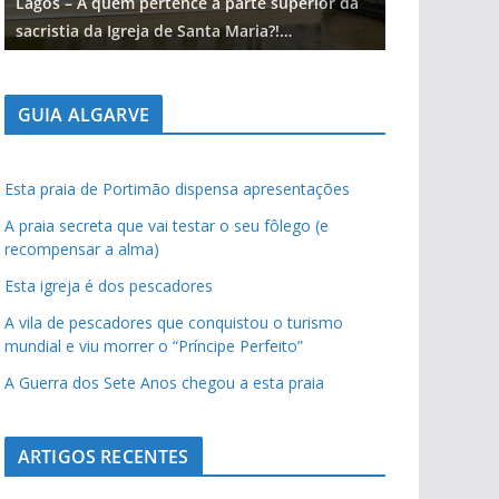
Lagos – A quem pertence a parte superior da
Lagos – A qu
sacristia da Igreja de Santa Maria?!…
sacristia da 
GUIA ALGARVE
Esta praia de Portimão dispensa apresentações
A praia secreta que vai testar o seu fôlego (e
recompensar a alma)
Esta igreja é dos pescadores
A vila de pescadores que conquistou o turismo
mundial e viu morrer o “Príncipe Perfeito”
A Guerra dos Sete Anos chegou a esta praia
ARTIGOS RECENTES