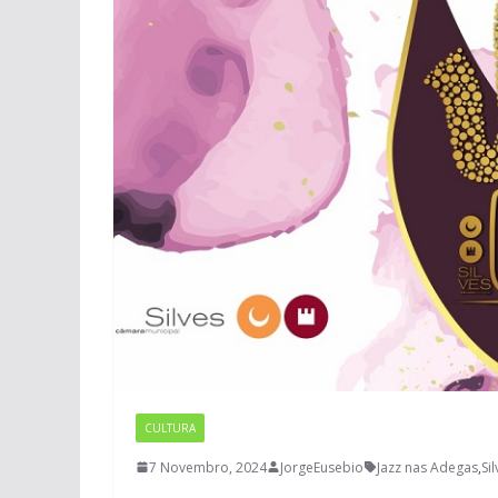
CULTURA
7 Novembro, 2024
JorgeEusebio
Jazz nas Adegas
,
Si