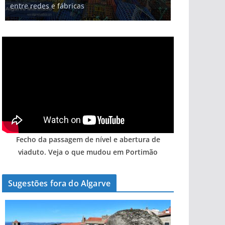
entre redes e fábricas
hotéis (com vídeo)
gastronómica nasce no Algarve
Algarve voltam a ter vida (com vídeo)
arribas em risco no Algarve (com vídeo)
Fecho da passagem de nível e abertura de
viaduto. Veja o que mudou em Portimão
Sugestões fora do Algarve