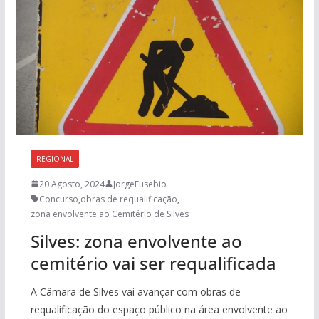
REGIONAL
20 Agosto, 2024
JorgeEusebio
Concurso
,
obras de requalificação
,
zona envolvente ao Cemitério de Silves
Silves: zona envolvente ao
cemitério vai ser requalificada
A Câmara de Silves vai avançar com obras de
requalificação do espaço público na área envolvente ao