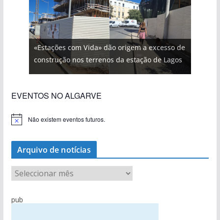
«Estações com Vida» dão origem a excesso de
construção nos terrenos da estação de Lagos
EVENTOS NO ALGARVE
Não existem eventos futuros.
A
v
i
s
Arquivo de notícias
o
A
r
q
pub
u