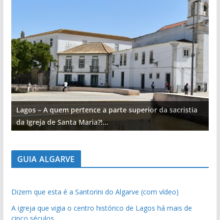
Lagos – A quem pertence a parte superior da sacristia
L
da Igreja de Santa Maria?!…
d
GUIA ALGARVE
Dizem que esta é a Santorini do Algarve (com vídeo)
A igreja que vigia o centro histórico de Lagos há mais de
cinco séculos