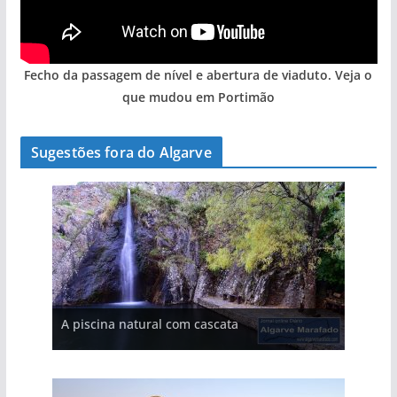
Fecho da passagem de nível e abertura de viaduto. Veja o
que mudou em Portimão
Sugestões fora do Algarve
A aldeia mais portuguesa de Portugal (com
A piscina natural com cascata
As portas do rio Tejo (com vídeo)
vídeo)