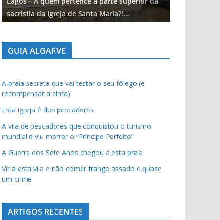
Lagos – A quem pertence a parte superior da
Lagos – A qu
sacristia da Igreja de Santa Maria?!…
sacristia da 
GUIA ALGARVE
A praia secreta que vai testar o seu fôlego (e
recompensar a alma)
Esta igreja é dos pescadores
A vila de pescadores que conquistou o turismo
mundial e viu morrer o “Príncipe Perfeito”
A Guerra dos Sete Anos chegou a esta praia
Vir a esta vila e não comer frango assado é quase
um crime
ARTIGOS RECENTES