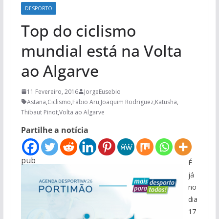
DESPORTO
Top do ciclismo
mundial está na Volta
ao Algarve
11 Fevereiro, 2016
JorgeEusebio
Astana
,
Ciclismo
,
Fabio Aru
,
Joaquim Rodriguez
,
Katusha
,
Thibaut Pinot
,
Volta ao Algarve
Partilhe a notícia
pub
É
já
no
dia
17