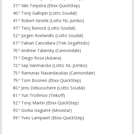
37.º Niki Terpstra (Etixx-QuickStep)
40.º Tony Gallopin (Lotto Soudal)
41.º Robert Gesink (Lotto NL-Jumbo)
47.º Tiesj Benoot (Lotto Soudal)
52.º Jürgen Roelandts (Lotto Soudal)
67.º Fabian Cancellara (Trek-Segafredo)
70.º Andrew Talansky (Cannondale)
71.º Diego Rosa (Astana)
72.º Sep Vanmarcke (Lotto NL-JUmbo)
75.º Ramunas Navardauskas (Cannondale)
79.º Tom Boonen (Etixx-QuickStep)
80.º Jens Debusschere (Lotto Soudal)
81.º Yuri Trofimov (Tinkoff)
92.º Tony Martin (Etixx-QuickStep)
95.º Gorka Izaguirre (Movistar)
99.º Yves Lampaert (Etixx-QuickStep)