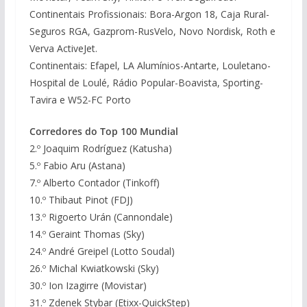
Continentais Profissionais: Bora-Argon 18, Caja Rural-
Seguros RGA, Gazprom-RusVelo, Novo Nordisk, Roth e
Verva ActiveJet.
Continentais: Efapel, LA Alumínios-Antarte, Louletano-
Hospital de Loulé, Rádio Popular-Boavista, Sporting-
Tavira e W52-FC Porto
Corredores do Top 100 Mundial
2.º Joaquim Rodríguez (Katusha)
5.º Fabio Aru (Astana)
7.º Alberto Contador (Tinkoff)
10.º Thibaut Pinot (FDJ)
13.º Rigoerto Urán (Cannondale)
14.º Geraint Thomas (Sky)
24.º André Greipel (Lotto Soudal)
26.º Michal Kwiatkowski (Sky)
30.º Ion Izagirre (Movistar)
31.º Zdenek Stybar (Etixx-QuickStep)