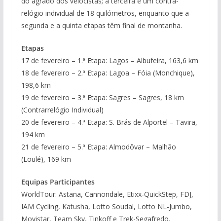
do agrado dos velocistas; a terceira é um contra-
relógio individual de 18 quilómetros, enquanto que a
segunda e a quinta etapas têm final de montanha.
Etapas
17 de fevereiro – 1.ª Etapa: Lagos – Albufeira, 163,6 km
18 de fevereiro – 2.ª Etapa: Lagoa – Fóia (Monchique),
198,6 km
19 de fevereiro – 3.ª Etapa: Sagres – Sagres, 18 km
(Contrarrelógio Individual)
20 de fevereiro – 4.ª Etapa: S. Brás de Alportel – Tavira,
194 km
21 de fevereiro – 5.ª Etapa: Almodôvar – Malhão
(Loulé), 169 km
Equipas Participantes
WorldTour: Astana, Cannondale, Etixx-QuickStep, FDJ,
IAM Cycling, Katusha, Lotto Soudal, Lotto NL-Jumbo,
Movistar, Team Sky, Tinkoff e Trek-Segafredo.