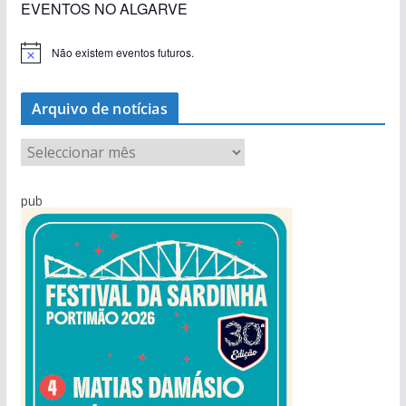
EVENTOS NO ALGARVE
Não existem eventos futuros.
A
v
i
s
Arquivo de notícias
o
A
r
q
pub
u
i
v
o
d
e
n
o
t