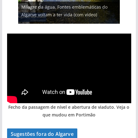
Milagre da água. Fontes emblemáticas do
Foto do dia: uma cidade algarvia que cresceu
milhões de euros na construção de dois
Tapas do mar a 3 euros cada. Nova rota
Tempestades roubam areia de praias e põem
Algarve voltam a ter vida (com vídeo)
entre redes e fábricas
hotéis (com vídeo)
gastronómica nasce no Algarve
arribas em risco no Algarve (com vídeo)
Fecho da passagem de nível e abertura de viaduto. Veja o
que mudou em Portimão
Sugestões fora do Algarve