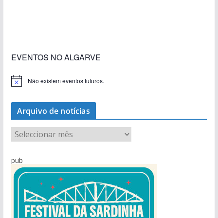
«Estações com Vida» dão origem a excesso de
construção nos terrenos da estação de Lagos
EVENTOS NO ALGARVE
Não existem eventos futuros.
A
v
i
s
Arquivo de notícias
o
A
r
q
pub
u
i
v
o
d