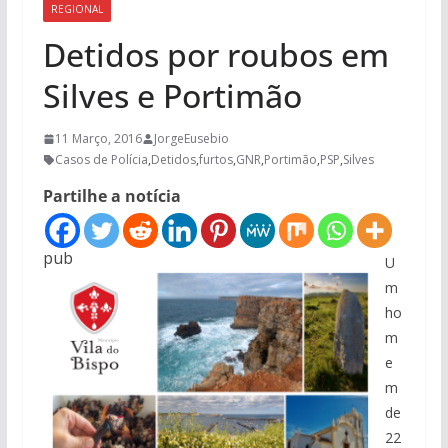
REGIONAL
Detidos por roubos em
Silves e Portimão
11 Março, 2016
JorgeEusebio
Casos de Polícia
,
Detidos
,
furtos
,
GNR
,
Portimão
,
PSP
,
Silves
Partilhe a notícia
pub
U
m
ho
m
e
m
de
22