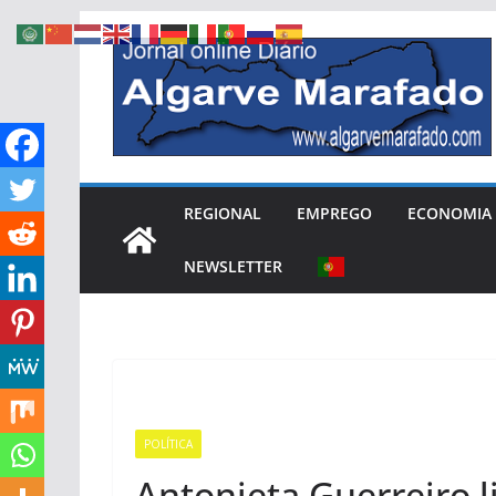
Skip
to
content
REGIONAL
EMPREGO
ECONOMIA
NEWSLETTER
POLÍTICA
Antonieta Guerreiro 