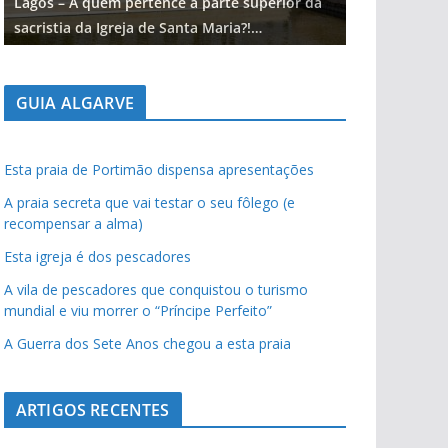
Lagos – A quem pertence a parte superior da
Lagos – A qu
sacristia da Igreja de Santa Maria?!…
sacristia da 
GUIA ALGARVE
Esta praia de Portimão dispensa apresentações
A praia secreta que vai testar o seu fôlego (e
recompensar a alma)
Esta igreja é dos pescadores
A vila de pescadores que conquistou o turismo
mundial e viu morrer o “Príncipe Perfeito”
A Guerra dos Sete Anos chegou a esta praia
ARTIGOS RECENTES