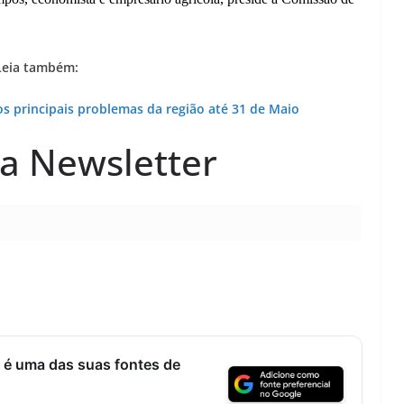
Lagos – A quem pertence a parte superior da
sacristia da Igreja de Santa Maria?!…
Leia também:
s principais problemas da região até 31 de Maio
a Newsletter
 é uma das suas fontes de