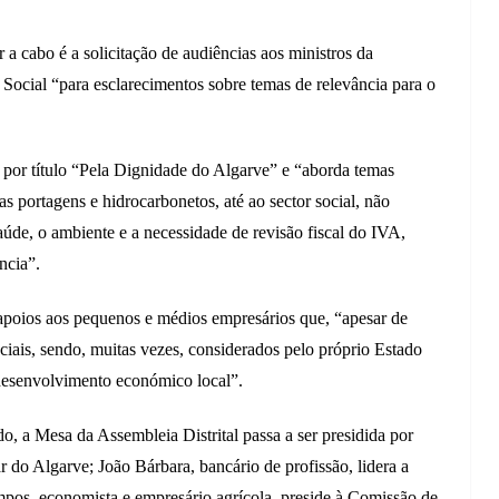
ar a cabo é a solicitação de audiências aos ministros da
ocial “para esclarecimentos sobre temas de relevância para o
 por título “Pela Dignidade do Algarve” e “aborda temas
as portagens e hidrocarbonetos, até ao sector social, não
aúde, o ambiente e a necessidade de revisão fiscal do IVA,
ncia”.
ios aos pequenos e médios empresários que, “apesar de
ociais, sendo, muitas vezes, considerados pelo próprio Estado
desenvolvimento económico local”.
do, a Mesa da Assembleia Distrital passa a ser presidida por
 do Algarve; João Bárbara, bancário de profissão, lidera a
pos, economista e empresário agrícola, preside à Comissão de