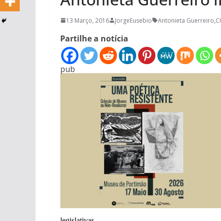
13 Março, 2016
JorgeEusebio
Antonieta Guerreiro
,
C
Partilhe a notícia
pub
legislativas.