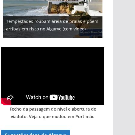
Projeto milionário: investimento de 108
Tempestades roubam areia de praias e põem
milhões de euros na construção de dois
Milagre da água. Fontes emblemáticas do
Tapas do mar a 3 euros cada. Nova rota
Foto do dia: uma cidade algarvia que cresceu
arribas em risco no Algarve (com vídeo)
hotéis (com vídeo)
Algarve voltam a ter vida (com vídeo)
gastronómica nasce no Algarve
entre redes e fábricas
Fecho da passagem de nível e abertura de
viaduto. Veja o que mudou em Portimão