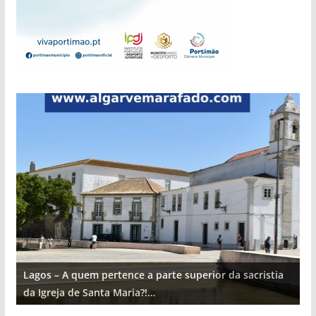
Lagos – A quem pertence a parte superior da sacristia
L
da Igreja de Santa Maria?!…
d