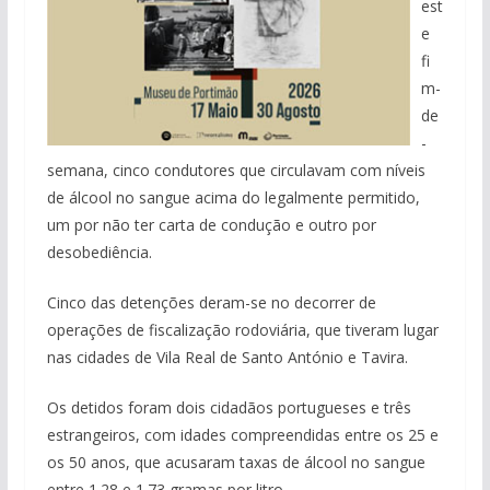
est
e
fi
m-
de
-
semana, cinco condutores que circulavam com níveis
de álcool no sangue acima do legalmente permitido,
um por não ter carta de condução e outro por
desobediência.
Cinco das detenções deram-se no decorrer de
operações de fiscalização rodoviária, que tiveram lugar
nas cidades de Vila Real de Santo António e Tavira.
Os detidos foram dois cidadãos portugueses e três
estrangeiros, com idades compreendidas entre os 25 e
os 50 anos, que acusaram taxas de álcool no sangue
entre
1.28 e 1.73 gramas por litro.