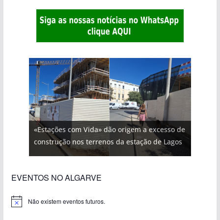
«Estações com Vida» dão origem a excesso de
construção nos terrenos da estação de Lagos
EVENTOS NO ALGARVE
Não existem eventos futuros.
A
v
i