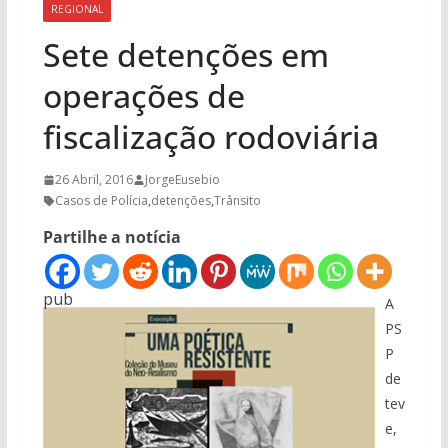
REGIONAL
Sete detenções em
operações de
fiscalização rodoviária
26 Abril, 2016
JorgeEusebio
Casos de Polícia
,
detenções
,
Trânsito
Partilhe a notícia
pub
A
PS
P
de
tev
e,