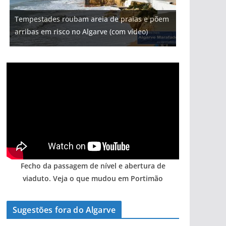
Projeto milionário: investimento de 108
Tempestades roubam areia de praias e põem
milhões de euros na construção de dois
Foto do dia: uma cidade algarvia que cresceu
Tapas do mar a 3 euros cada. Nova rota
Milagre da água. Fontes emblemáticas do
arribas em risco no Algarve (com vídeo)
hotéis (com vídeo)
entre redes e fábricas
gastronómica nasce no Algarve
Algarve voltam a ter vida (com vídeo)
Fecho da passagem de nível e abertura de
viaduto. Veja o que mudou em Portimão
Sugestões fora do Algarve