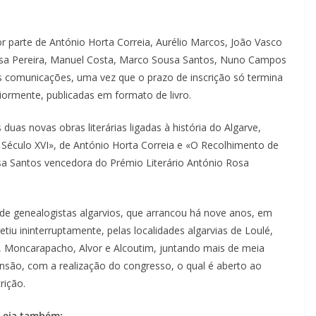
 parte de António Horta Correia, Aurélio Marcos, João Vasco
 Luísa Pereira, Manuel Costa, Marco Sousa Santos, Nuno Campos
as comunicações, uma vez que o prazo de inscrição só termina
iormente, publicadas em formato de livro.
uas novas obras literárias ligadas à história do Algarve,
 Século XVI», de António Horta Correia e «O Recolhimento de
sa Santos vencedora do Prémio Literário António Rosa
de genealogistas algarvios, que arrancou há nove anos, em
petiu ininterruptamente, pelas localidades algarvias de Loulé,
, Moncarapacho, Alvor e Alcoutim, juntando mais de meia
nsão, com a realização do congresso, o qual é aberto ao
rição.
Leia também: