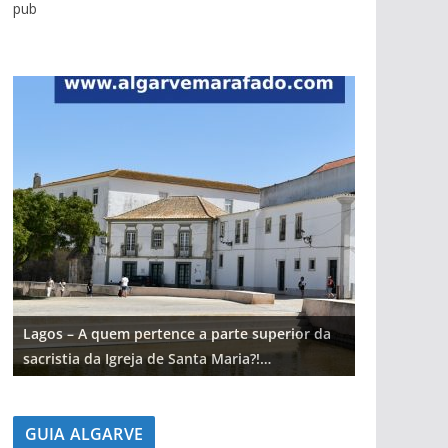
pub
Lagos – A quem pertence a parte superior da
Lagos – A q
sacristia da Igreja de Santa Maria?!…
sacristia da
GUIA ALGARVE