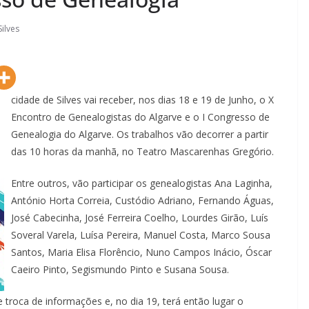
Silves
cidade de Silves vai receber, nos dias 18 e 19 de Junho, o X
Encontro de Genealogistas do Algarve e o I Congresso de
Genealogia do Algarve. Os trabalhos vão decorrer a partir
das 10 horas da manhã, no Teatro Mascarenhas Gregório.
Entre outros, vão participar os genealogistas Ana Laginha,
António Horta Correia, Custódio Adriano, Fernando Águas,
José Cabecinha, José Ferreira Coelho, Lourdes Girão, Luís
Lagos – A quem pertence a parte superior da
Soveral Varela, Luísa Pereira, Manuel Costa, Marco Sousa
sacristia da Igreja de Santa Maria?!…
Santos, Maria Elisa Florêncio, Nuno Campos Inácio, Óscar
Caeiro Pinto, Segismundo Pinto e Susana Sousa.
 troca de informações e, no dia 19, terá então lugar o