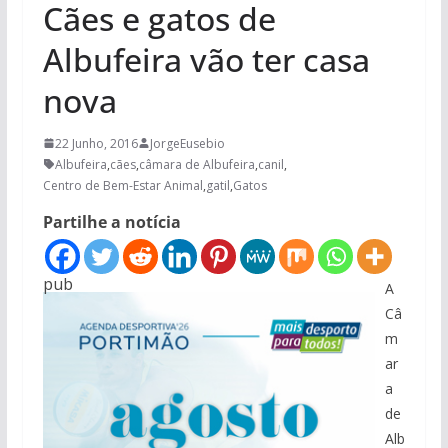
Cães e gatos de
Albufeira vão ter casa
nova
22 Junho, 2016
JorgeEusebio
Albufeira
,
cães
,
câmara de Albufeira
,
canil
,
Centro de Bem-Estar Animal
,
gatil
,
Gatos
Partilhe a notícia
pub
A
Câ
m
ar
a
de
Alb