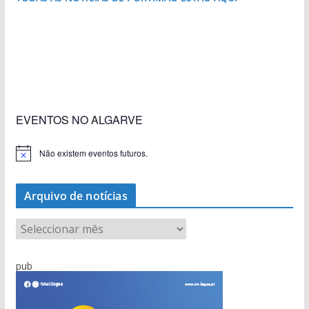
«Estações com Vida» dão origem a excesso de
construção nos terrenos da estação de Lagos
EVENTOS NO ALGARVE
Não existem eventos futuros.
A
v
i
s
Arquivo de notícias
o
A
r
q
pub
u
i