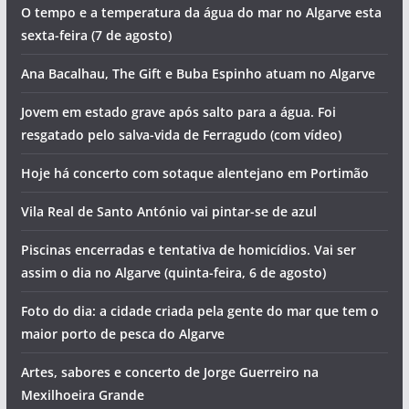
Hoje há concerto de Cuca Roseta em Portimão
Morte na praia e detenções por tráfico de droga. Vai ser
assim o dia no Algarve (sexta-feira, 7 de agosto)
Foto do dia: a vila sagrada do Algarve
Os eventos que animam o Algarve no fim de semana (7 a 9
de agosto)
Homem morre junto a praia
O programa do Festival de Aves de Sagres já saiu.
Descubra as principais novidades para 2026
PJ de Portimão detém suspeitos de tráfico em Lagos. Um
deles ficou gravemente ferido ao saltar do 2º andar
O tempo e a temperatura da água do mar no Algarve esta
sexta-feira (7 de agosto)