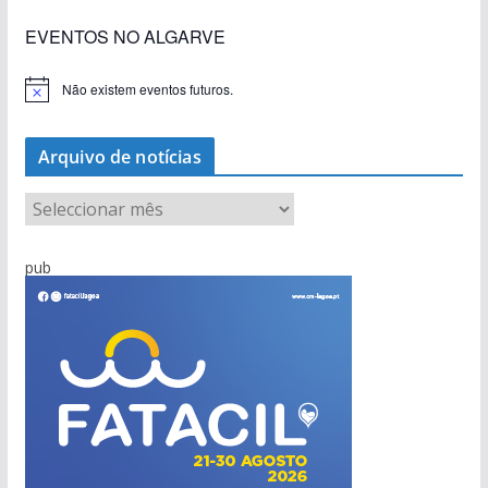
EVENTOS NO ALGARVE
Não existem eventos futuros.
A
v
i
s
Arquivo de notícias
o
A
r
q
pub
u
i
v
o
d
e
n
o