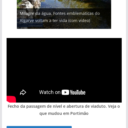
Projeto milionário: investimento de 108
Milagre da água. Fontes emblemáticas do
milhões de euros na construção de dois
Tapas do mar a 3 euros cada. Nova rota
Foto do dia: uma cidade algarvia que cresceu
Tempestades roubam areia de praias e põem
Algarve voltam a ter vida (com vídeo)
hotéis (com vídeo)
gastronómica nasce no Algarve
entre redes e fábricas
arribas em risco no Algarve (com vídeo)
Fecho da passagem de nível e abertura de viaduto. Veja o
que mudou em Portimão