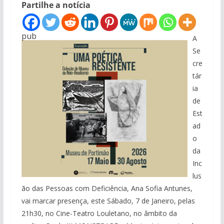
Partilhe a notícia
pub
A
Se
cre
tár
ia
de
Est
ad
o
da
Inc
lus
ão das Pessoas com Deficiência, Ana Sofia Antunes,
vai marcar presença, este Sábado, 7 de Janeiro, pelas
21h30, no Cine-Teatro Louletano, no âmbito da