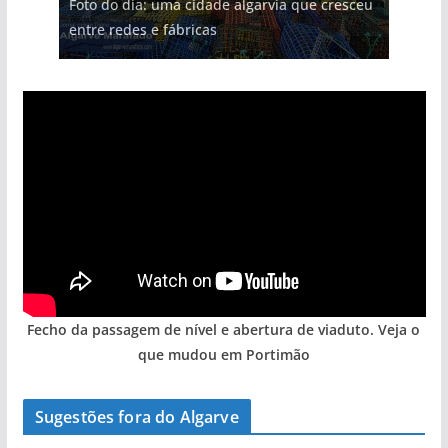
Foto do dia: uma cidade algarvia que cresceu
Tapas do mar a 3 euros cada. Nova rota
milhões de euros na construção de dois
Tempestades roubam areia de praias e põem
Milagre da água. Fontes emblemáticas do
entre redes e fábricas
gastronómica nasce no Algarve
hotéis (com vídeo)
arribas em risco no Algarve (com vídeo)
Algarve voltam a ter vida (com vídeo)
Fecho da passagem de nível e abertura de viaduto. Veja o
que mudou em Portimão
Sugestões fora do Algarve