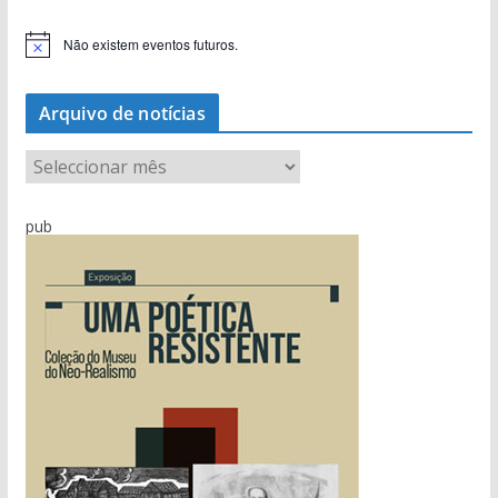
Não existem eventos futuros.
A
v
i
s
Arquivo de notícias
o
A
r
q
pub
u
i
v
o
d
e
n
o
t
í