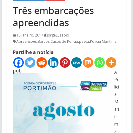
Três embarcações
apreendidas
18 Janeiro, 2017
JorgeEusebio
Apreensões
,
Barcos
,
Casos de Polícia
,
pesca
,
Polícia Marítima
Partilhe a notícia
pub
A
Po
líci
a
M
arí
ti
m
a