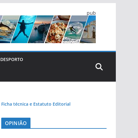
pub
DESPORTO
Ficha técnica e Estatuto Editorial
OPINIÃO