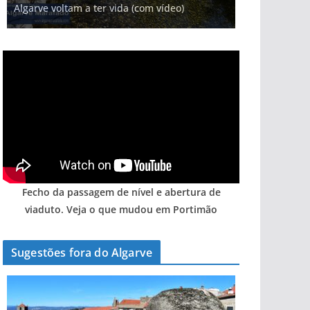
Algarve voltam a ter vida (com vídeo)
entre redes e fábricas
gastronómica nasce no Algarve
arribas em risco no Algarve (com vídeo)
hotéis (com vídeo)
Fecho da passagem de nível e abertura de
viaduto. Veja o que mudou em Portimão
Sugestões fora do Algarve