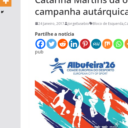
campanha autárquica
24 Janeiro, 2017
JorgeEusebio
Bloco de Esquerda
,
Ca
Partilhe a notícia
pub