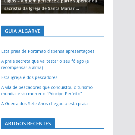
Lagos – A quem pertence a parte superior da
Lagos – A qu
sacristia da Igreja de Santa Maria?!…
sacristia da 
GUIA ALGARVE
Esta praia de Portimão dispensa apresentações
A praia secreta que vai testar o seu fôlego (e
recompensar a alma)
Esta igreja é dos pescadores
A vila de pescadores que conquistou o turismo
mundial e viu morrer o “Príncipe Perfeito”
A Guerra dos Sete Anos chegou a esta praia
ARTIGOS RECENTES