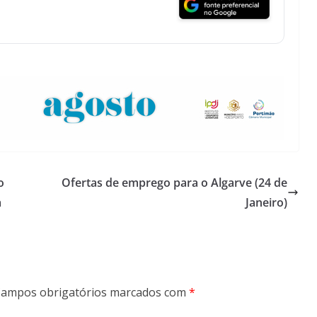
Lagos – A quem pertence a parte superior da
sacristia da Igreja de Santa Maria?!…
o
Ofertas de emprego para o Algarve (24 de
a
Janeiro)
ampos obrigatórios marcados com
*