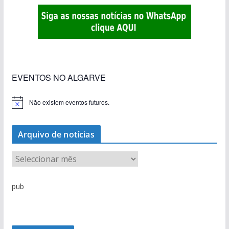
«Estações com Vida» dão origem a excesso de
construção nos terrenos da estação de Lagos
EVENTOS NO ALGARVE
Não existem eventos futuros.
A
v
i
s
Arquivo de notícias
o
A
r
q
pub
u
i
v