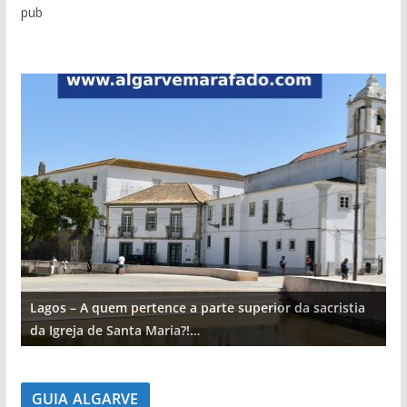
pub
Lagos – A quem pertence a parte superior da sacristia
L
da Igreja de Santa Maria?!…
d
GUIA ALGARVE