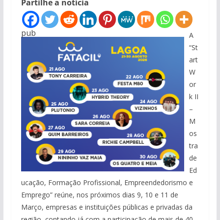
Partilhe a notícia
pub
A
“St
art
W
or
k II
–
M
os
tra
de
Ed
ucação, Formação Profissional, Empreendedorismo e
Emprego” reúne, nos próximos dias 9, 10 e 11 de
Março, empresas e instituições públicas e privadas da
região, contando já com a participação de mais de 40