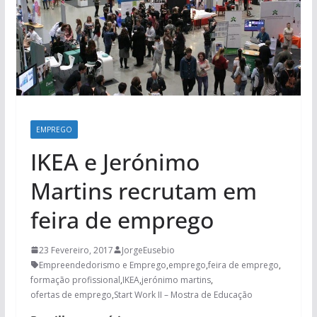
EMPREGO
IKEA e Jerónimo
Martins recrutam em
feira de emprego
23 Fevereiro, 2017
JorgeEusebio
Empreendedorismo e Emprego
,
emprego
,
feira de emprego
,
formação profissional
,
IKEA
,
jerónimo martins
,
ofertas de emprego
,
Start Work II – Mostra de Educação