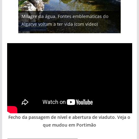
Projeto milionário: investimento de 108
Milagre da água. Fontes emblemáticas do
Foto do dia: uma cidade algarvia que cresceu
milhões de euros na construção de dois
Tempestades roubam areia de praias e põem
Tapas do mar a 3 euros cada. Nova rota
Algarve voltam a ter vida (com vídeo)
entre redes e fábricas
hotéis (com vídeo)
arribas em risco no Algarve (com vídeo)
gastronómica nasce no Algarve
Fecho da passagem de nível e abertura de viaduto. Veja o
que mudou em Portimão