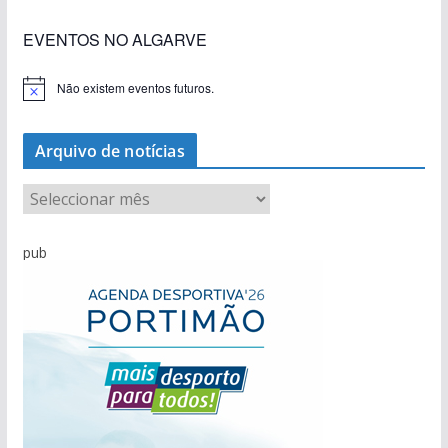
EVENTOS NO ALGARVE
Não existem eventos futuros.
A
v
i
s
Arquivo de notícias
o
A
r
q
pub
u
i
v
o
d
e
n
o