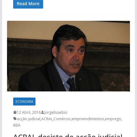
Read More
ECONOMIA
12 Abril, 2016
JorgeEusebio
acção judicial
,
ACRAL
,
Comércio
,
empreendimentos
,
emprego
,
IKEA
ACRAL desiste de acção judicial