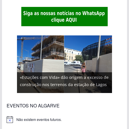
«Estações com Vida» dão origem a excesso de
construção nos terrenos da estação de Lagos
EVENTOS NO ALGARVE
Não existem eventos futuros.
A
v