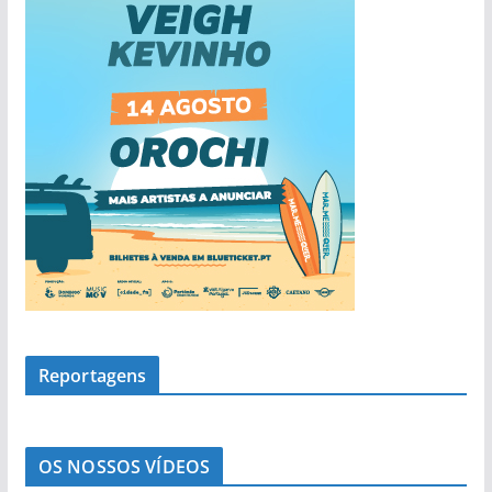
a
s
Reportagens
OS NOSSOS VÍDEOS