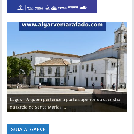
Lagos – A quem pertence a parte superior da sacristia
L
da Igreja de Santa Maria?!…
d
GUIA ALGARVE