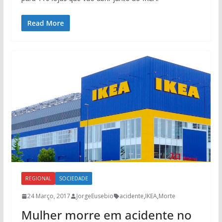
Read More
REGIONAL
SOCIEDADE
24 Março, 2017
JorgeEusebio
acidente
,
IKEA
,
Morte
Mulher morre em acidente no